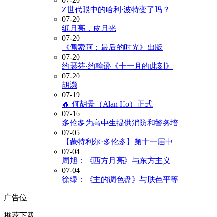
07-20
Z世代眼中的哈利·波特变了吗？
07-20
纸月亮，皮月光
07-20
《佩索阿：最后的时光》出版
07-20
约瑟芬·约翰逊《十一月的此刻》
07-20
胡濒
07-19
🔥 何胡景（Alan Ho）正式
07-16
多伦多为高中生提供消防和警务培
07-05
【蒙特利尔·多伦多】第十一届中
07-04
周旭：《西方月亮》与东方主义
07-04
徐绿：《主的调色盘》与肤色平等
广告位！
推荐下载