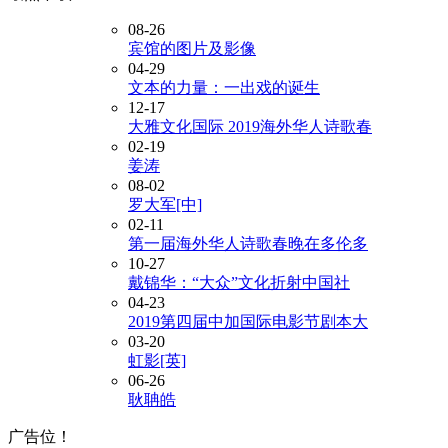
08-26
宾馆的图片及影像
04-29
文本的力量：一出戏的诞生
12-17
大雅文化国际 2019海外华人诗歌春
02-19
姜涛
08-02
罗大军[中]
02-11
第一届海外华人诗歌春晚在多伦多
10-27
戴锦华：“大众”文化折射中国社
04-23
2019第四届中加国际电影节剧本大
03-20
虹影[英]
06-26
耿聃皓
广告位！