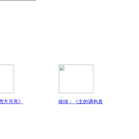
西方月亮》
徐绿：《主的调色盘