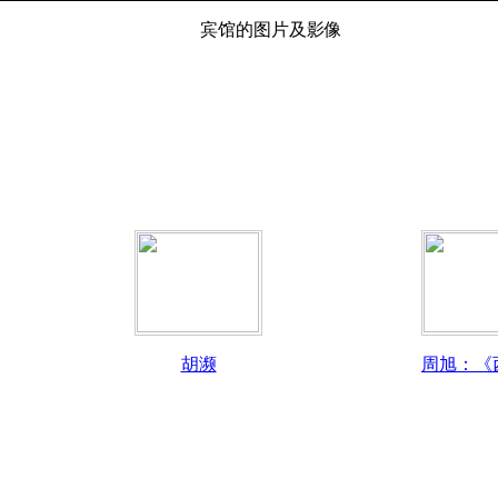
宾馆的图片及影像
胡濒
周旭：《