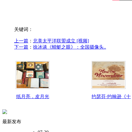
关键词：
上一篇
：
北美太平洋联盟成立 [视频]
下一篇
：
徐冰谈《蜻蜓之眼》：全国摄像头..
纸月亮，皮月光
约瑟芬·约翰逊《十
最新发布