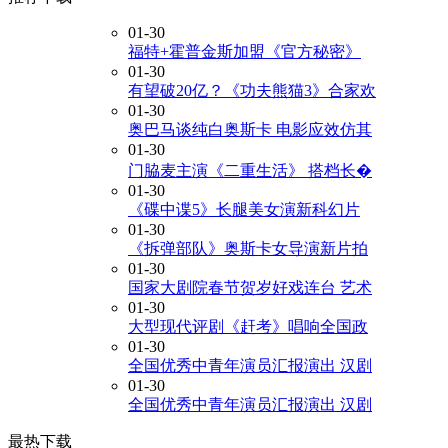
01-30
福特+霍普金斯加盟《官方秘密》
01-30
有望破20亿？《功夫熊猫3》合家欢
01-30
奥巴马谈纯白奥斯卡 电影应效仿其
01-30
门脇麦主演《二重生活》 搭档长�
01-30
《碟中谍5》长腿美女演新科幻片
01-30
《拆弹部队》奥斯卡女导演新片拍
01-30
国家大剧院春节贺岁好戏连台 艺术
01-30
大型现代评剧《赶考》唱响全国政
01-30
全国优秀中青年演员汇报演出 汉剧
01-30
全国优秀中青年演员汇报演出 汉剧
最热下载