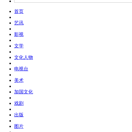
首页
艺讯
影视
文学
文化人物
电视台
美术
加国文化
戏剧
出版
图片