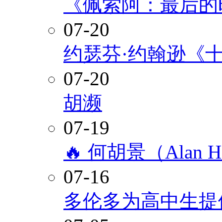
《佩索阿：最后的
07-20
约瑟芬·约翰逊《
07-20
胡濒
07-19
🔥 何胡景（Alan
07-16
多伦多为高中生提