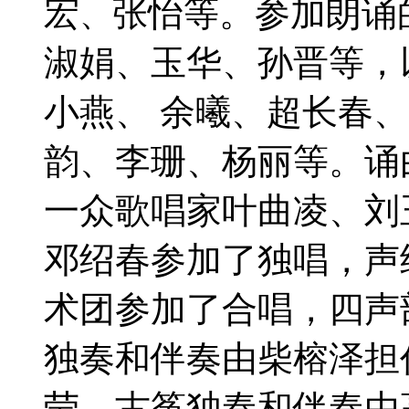
宏
张怡等。
参加朗诵
、
淑娟、玉华、孙晋等，
小燕、
余曦、超长春、
韵、李珊、杨丽等。
诵
一众歌唱家叶曲凌、刘
邓绍春参加了独唱，声
术团
参加了合唱
，四声
独奏和伴奏由柴榕泽担
莹，古筝独奏和伴奏由