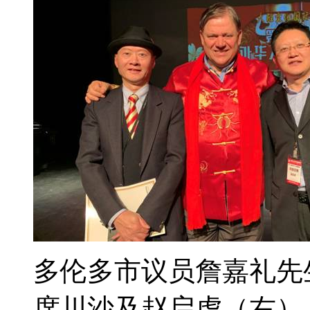
多伦多市议员詹嘉礼先
席川沙及赵启虎（右）