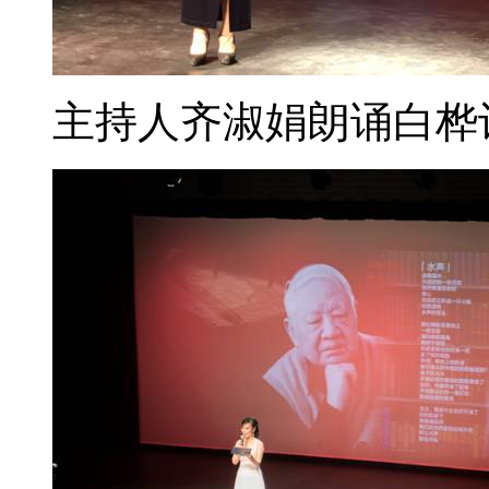
主持人齐淑娟朗诵白桦