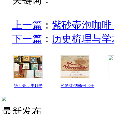
上一篇
：
紫砂壶泡咖啡
下一篇
：
历史梳理与学术
纸月亮，皮月光
约瑟芬·约翰逊《十
最新发布