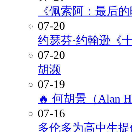
《佩索阿：最后的
07-20
约瑟芬·约翰逊《
07-20
胡濒
07-19
🔥 何胡景（Alan
07-16
多伦多为高中生提