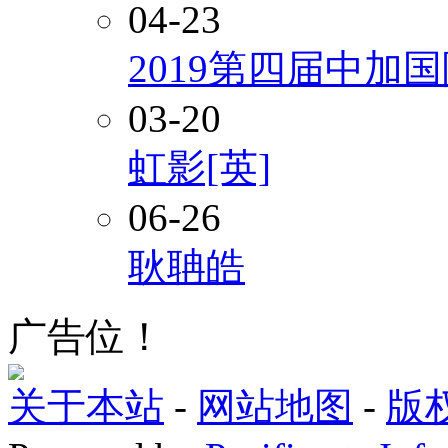
04-23
2019第四届中加
03-20
虹影[英]
06-26
耿聃皓
广告位！
关于本站
-
网站地图
-
版