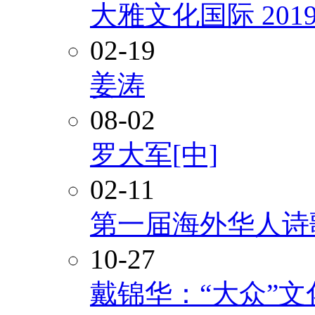
大雅文化国际 20
02-19
姜涛
08-02
罗大军[中]
02-11
第一届海外华人诗
10-27
戴锦华：“大众”