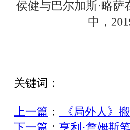
侯健与巴尔加斯·略萨
中，201
关键词：
上一篇
：
《局外人》搬
下一篇
：
亨利·詹姆斯笔