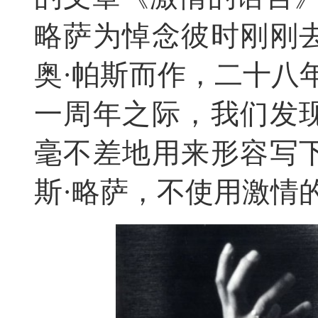
略萨为悼念彼时刚刚
奥·帕斯而作，二十八
一周年之际，我们发
毫不差地用来形容写
斯·略萨，不使用激情