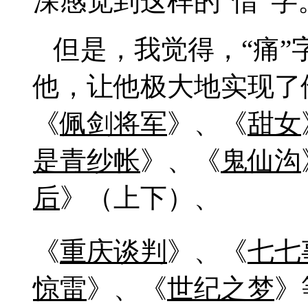
深感觉到这样的“惜”字
但是，我觉得，
“痛
他，让他极大地实现了
《
佩剑将军
》、《
甜女
是青纱帐
》、《
鬼仙沟
后
》
（上下）、
《
重庆谈判
》、《
七七
惊雷
》、《
世纪之梦
》