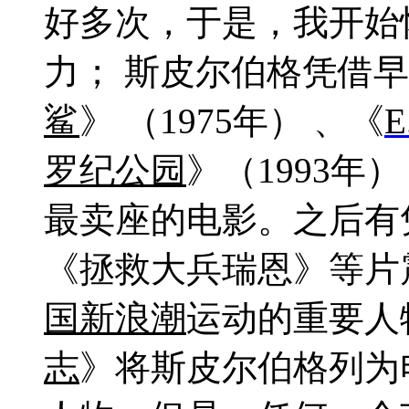
好多次，于是，我开始
力
；
斯皮尔伯格
凭借早
鲨
》
（
1975
年）
、《
E
罗纪公园
》（
1993
年）
最卖座的电影。
之后有
《拯救大兵瑞恩》等片
国新浪潮
运动的重要人
志
》将斯皮尔伯格列为