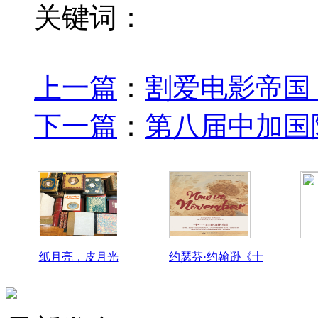
关键词：
上一篇
：
割爱电影帝国
下一篇
：
第八届中加国
纸月亮，皮月光
约瑟芬·约翰逊《十