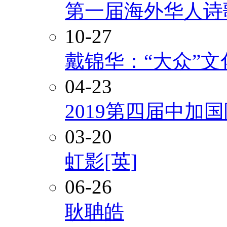
第一届海外华人诗
10-27
戴锦华：“大众”
04-23
2019第四届中加
03-20
虹影[英]
06-26
耿聃皓