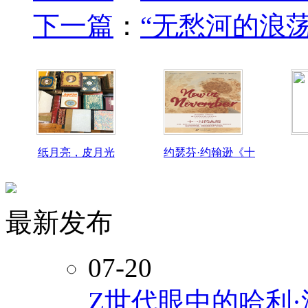
下一篇
：
“无愁河的浪荡
纸月亮，皮月光
约瑟芬·约翰逊《十
最新发布
07-20
Z世代眼中的哈利