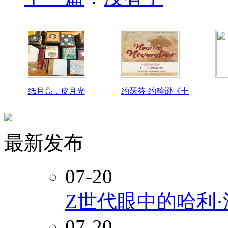
纸月亮，皮月光
约瑟芬·约翰逊《十
最新发布
07-20
Z世代眼中的哈利
07-20