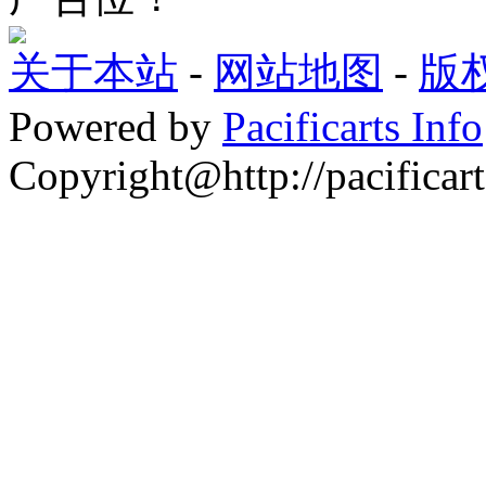
关于本站
-
网站地图
-
版
Powered by
Pacificarts Info
Copyright@http://pacificart