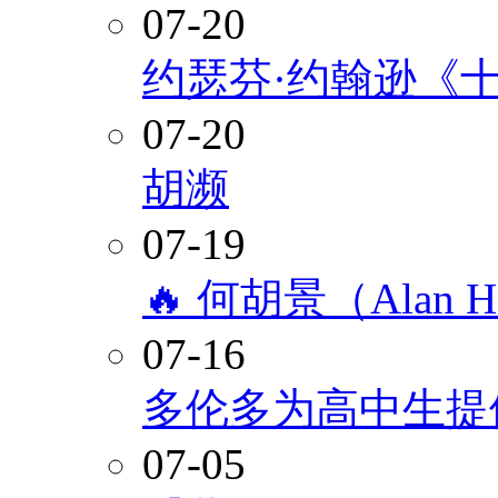
07-20
约瑟芬·约翰逊《
07-20
胡濒
07-19
🔥 何胡景（Alan
07-16
多伦多为高中生提
07-05