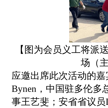
【图为会员义工将派
场（
应邀出席此次活动的嘉宾有
Bynen，中国驻多伦
事王艺斐；安省省议员Dawn 