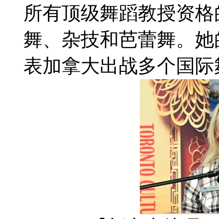
所有顶级舞蹈教授资格
舞、杂技和芭蕾舞。她
表加拿大出战多个国际