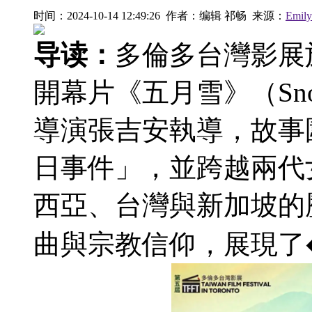
时间：2024-10-14 12:49:26 作者：编辑 祁畅 来源：
Emil
导读：
多倫多台灣影展
開幕片《五月雪》（Snow
導演張吉安執導，故事圍
日事件」，並跨越兩代
西亞、台灣與新加坡的
曲與宗教信仰，展現了�