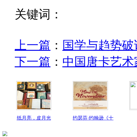
关键词：
上一篇
：
国学与趋势破译
下一篇
：
中国唐卡艺术
纸月亮，皮月光
约瑟芬·约翰逊《十