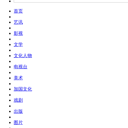
首页
艺讯
影视
文学
文化人物
电视台
美术
加国文化
戏剧
出版
图片