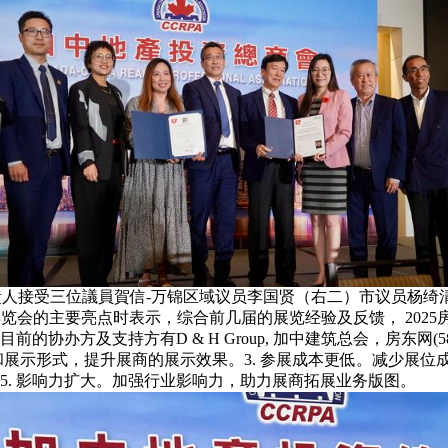
人接受三位議員賀信-万锦区域议员李国贤（右二）市议员杨绮
中房地产家居博览会的主要亮点时表示，综合前几届的展览经验及反馈， 2
办方及支持方有D & H Group, 加中建筑总会，房东网(58
和展示形式，提升展商的展示效果。3. 参展成本更低。减少展位
5. 影响力扩大。加强行业影响力，助力展商拓展业务版图。