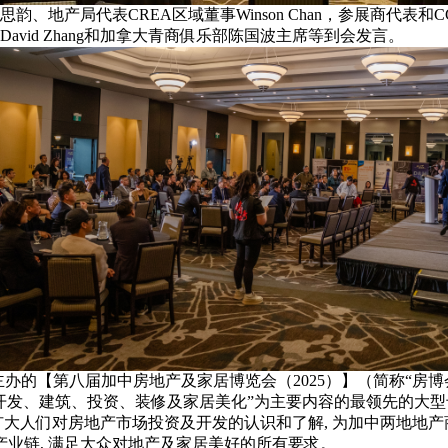
产局代表CREA区域董事Winson Chan，参展商代表和CC
David Zhang和加拿大青商俱乐部陈国波主席等到会发言。
办的【第八届加中房地产及家居博览会（2025）】（简称“房博
开发、建筑、投资、装修及家居美化”为主要内容的最领先的大型
 扩大人们对房地产市场投资及开发的认识和了解, 为加中两地
产业链, 满足大众对地产及家居美好的所有要求。