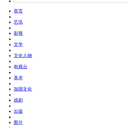
首页
艺讯
影视
文学
文化人物
电视台
美术
加国文化
戏剧
出版
图片