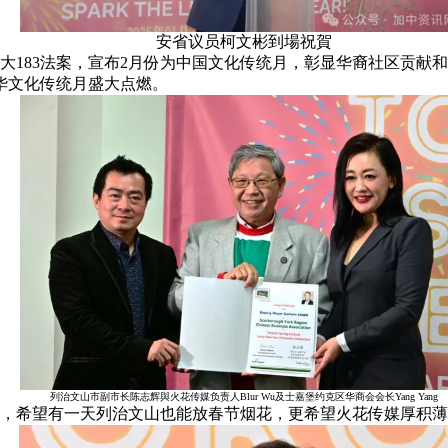
安省议员柯文彬到場祝賀
大183法案，宣布2月份为中国文化传统月，彰显华裔社区贡献
华文化传统月盛大点燃。
列治文山市副市长陈志辉與火花传媒负责人Blur Wu及士嘉堡约克区华商会会长Yang Yang
望有一天列治文山也能放春节烟花，更希望火花传媒厚积薄发，未来