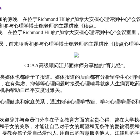
A
加的傍晚，在位于Richmond Hill的“加拿大安省心理评测中
和参与心理学博士鲍老师的主题讲座《读点..
，在位于Richmond Hill的“加拿大安省心理评测中心”会
会员，前来聆听和参与心理学博士鲍老师的主题讲座《读点心理学
CCAA高级顾问江邦固律师分享她的“育儿经”。
类媒体也都给予了报道。媒体报道的后面都有分析留学生心理问
，在有焦虑、抑郁等心理问题时接受心理辅导就像人生病要吃药
机构帮助自己平安度过难关。
心理健康和家庭关系，通过阅读心理学书籍、学习心理学理论和
致欢迎辞并与会员们分享在子女教育方面的宝贵心得。曾在大学
好和子女的关系，才能让自己对子女的期望和无条件的爱被洞察和
：要教会孩子爱自己爱他人, 用自己的智慧服务他人。江律师的