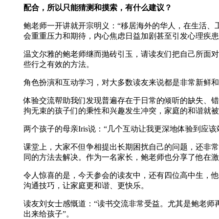
配合，所以只能猜测和摸索，有什么建议？
鲍老师一开讲就开宗明义：“移居海外的华人，在生活、
会重重压力和期待，内心焦虑日益加剧甚至引发心理疾患
温文尔雅的鲍老师继而抛砖引玉，请读友们把自己所面对
些行之有效的方法。
角色扮演和互动学习，对大多数读友来说都是非常新鲜和
体验交流帮助我们发现普遍存在于日常的倾听的缺失、错
拘无束的孩子们的秉性和兴趣发生冲突，家庭的和谐就被
两个孩子的母亲Iris说：“几个互动让我更深地体验到
课堂上，大家不但争相提出长期困扰自己的问题，还非常
同的方法去解决。作为一名家长，鲍老师也分享了他在激
令人惊喜的是，今天参会的读友中，还有四位高中生，他
沟通技巧，让家庭更和谐、更快乐。
读友刘女士感慨道：“读书交流非常受益。尤其是鲍老师再三
出来给孩子”。