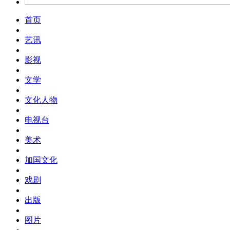
首页
艺讯
影视
文学
文化人物
电视台
美术
加国文化
戏剧
出版
图片