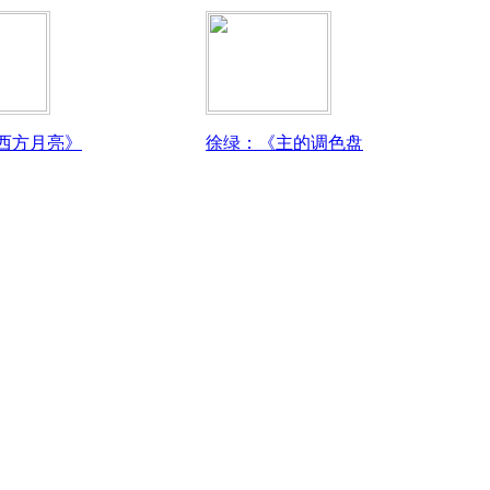
西方月亮》
徐绿：《主的调色盘