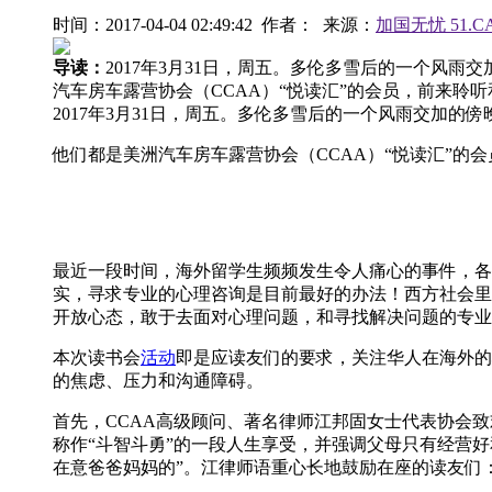
时间：2017-04-04 02:49:42 作者： 来源：
加国无忧 51.C
导读：
2017年3月31日，周五。多伦多雪后的一个风雨交
汽车房车露营协会（CCAA）“悦读汇”的会员，前来聆听
2017年3月31日，周五。多伦多雪后的一个风雨交加的傍晚
他们都是美洲汽车房车露营协会（CCAA）“悦读汇”的
最近一段时间，海外留学生频频发生令人痛心的事件，各
实，寻求专业的心理咨询是目前最好的办法！西方社会里
开放心态，敢于去面对心理问题，和寻找解决问题的专业
本次读书会
活动
即是应读友们的要求，关注华人在海外的
的焦虑、压力和沟通障碍。
首先，CCAA高级顾问、著名律师江邦固女士代表协会
称作“斗智斗勇”的一段人生享受，并强调父母只有经营
在意爸爸妈妈的”。江律师语重心长地鼓励在座的读友们