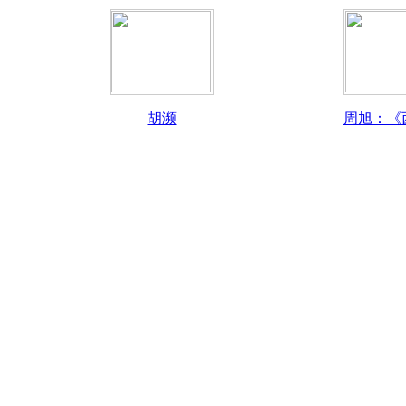
胡濒
周旭：《