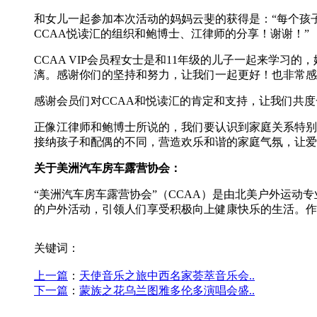
和女儿一起参加本次活动的妈妈云斐的获得是：“每个孩
CCAA悦读汇的组织和鲍博士、江律师的分享！谢谢！”
CCAA VIP会员程女士是和11年级的儿子一起来学
漓。感谢你们的坚持和努力，让我们一起更好！也非常感
感谢会员们对CCAA和悦读汇的肯定和支持，让我们共
正像江律师和鲍博士所说的，我们要认识到家庭关系特别
接纳孩子和配偶的不同，营造欢乐和谐的家庭气氛，让爱
关于美洲汽车房车露营协会：
“美洲汽车房车露营协会”（CCAA）是由北美户外运
的户外活动，引领人们享受积极向上健康快乐的生活。作为
关键词：
上一篇
：
天使音乐之旅中西名家荟萃音乐会..
下一篇
：
蒙族之花乌兰图雅多伦多演唱会盛..