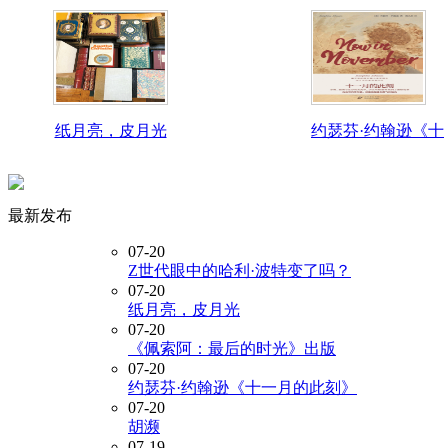
纸月亮，皮月光
约瑟芬·约翰逊《十
最新发布
07-20
Z世代眼中的哈利·波特变了吗？
07-20
纸月亮，皮月光
07-20
《佩索阿：最后的时光》出版
07-20
约瑟芬·约翰逊《十一月的此刻》
07-20
胡濒
07-19