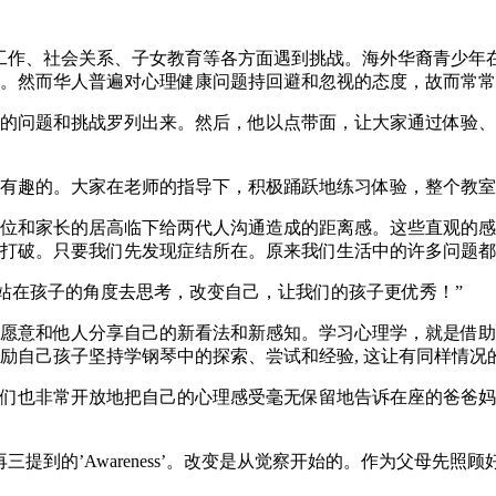
工作、社会关系、子女教育等各方面遇到挑战。海外华裔青少年
。然而华人普遍对心理健康问题持回避和忽视的态度，故而常常
的问题和挑战罗列出来。然后，他以点带面，让大家通过体验、
有趣的。大家在老师的指导下，积极踊跃地练习体验，整个教室
位和家长的居高临下给两代人沟通造成的距离感。这些直观的感
打破。只要我们先发现症结所在。原来我们生活中的许多问题都
应该站在孩子的角度去思考，改变自己，让我们的孩子更优秀！”
愿意和他人分享自己的新看法和新感知。学习心理学，就是借助
励自己孩子坚持学钢琴中的探索、尝试和经验, 这让有同样情况
们也非常开放地把自己的心理感受毫无保留地告诉在座的爸爸妈
提到的’Awareness’。改变是从觉察开始的。作为父母先