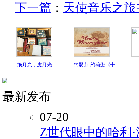
下一篇
：
天使音乐之旅
纸月亮，皮月光
约瑟芬·约翰逊《十
最新发布
07-20
Z世代眼中的哈利