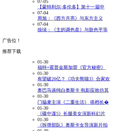
07-05
【蒙特利尔·多伦多】第十一届中
07-04
周旭：《西方月亮》与东方主义
07-04
徐绿：《主的调色盘》与肤色平等
广告位！
推荐下载
01-30
福特+霍普金斯加盟《官方秘密》
01-30
有望破20亿？《功夫熊猫3》合家欢
01-30
奥巴马谈纯白奥斯卡 电影应效仿其
01-30
门脇麦主演《二重生活》 搭档长�
01-30
《碟中谍5》长腿美女演新科幻片
01-30
《拆弹部队》奥斯卡女导演新片拍
01-30