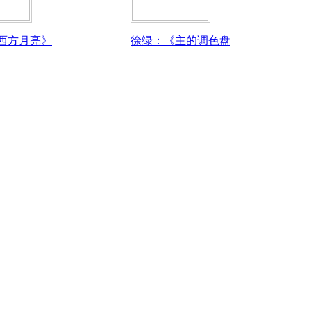
西方月亮》
徐绿：《主的调色盘