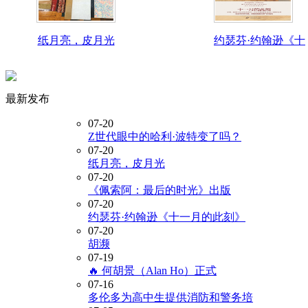
纸月亮，皮月光
约瑟芬·约翰逊《十
最新发布
07-20
Z世代眼中的哈利·波特变了吗？
07-20
纸月亮，皮月光
07-20
《佩索阿：最后的时光》出版
07-20
约瑟芬·约翰逊《十一月的此刻》
07-20
胡濒
07-19
🔥 何胡景（Alan Ho）正式
07-16
多伦多为高中生提供消防和警务培