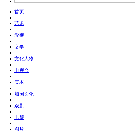
首页
艺讯
影视
文学
文化人物
电视台
美术
加国文化
戏剧
出版
图片