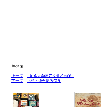
关键词：
上一篇
：
加拿大华界四文化机构隆..
下一篇
：
北野：悼念周政保兄