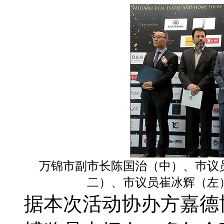
万锦市副市长陈国治（中）、巿议
二）、市议员崔冰辉（左
据本次活动协办方嘉德