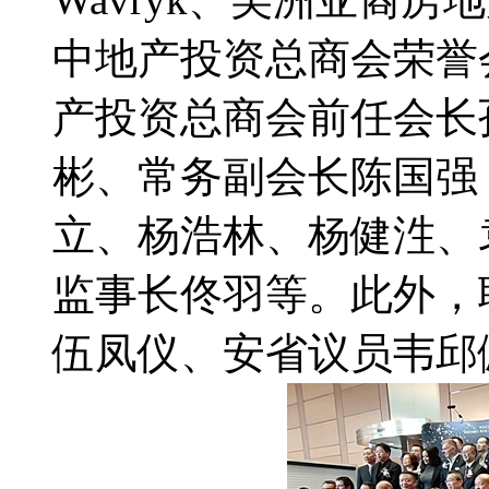
中地产投资总商会荣誉
产投资总商会前任会长孙
彬、常务副会长陈国强
立、杨浩林、杨健泩、
监事长佟羽等。此外，
伍凤仪、安省议员韦邱