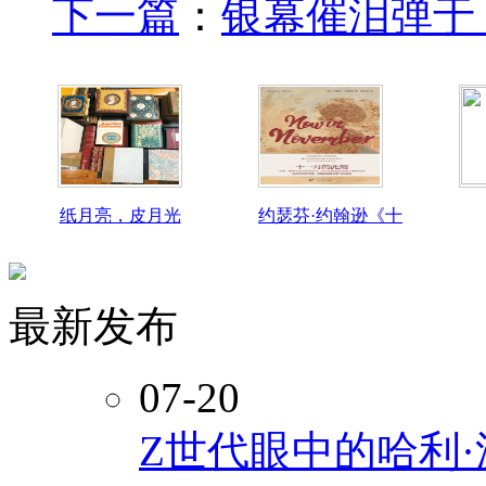
下一篇
：
银幕催泪弹于 9
纸月亮，皮月光
约瑟芬·约翰逊《十
最新发布
07-20
Z世代眼中的哈利