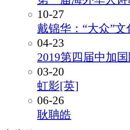
10-27
戴锦华：“大众”
04-23
2019第四届中加
03-20
虹影[英]
06-26
耿聃皓