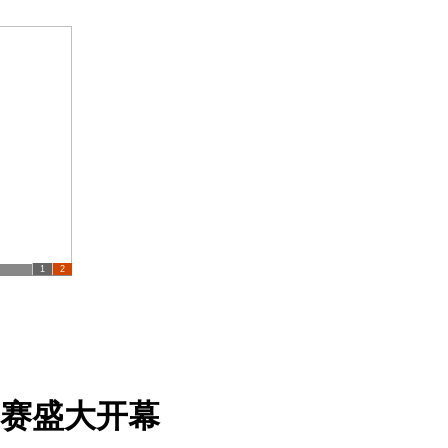
1
2
排名赛盛大开幕