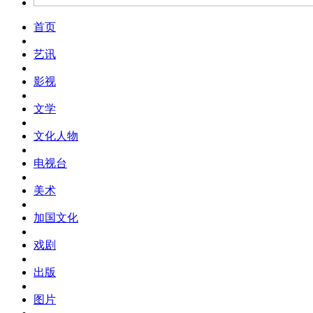
首页
艺讯
影视
文学
文化人物
电视台
美术
加国文化
戏剧
出版
图片