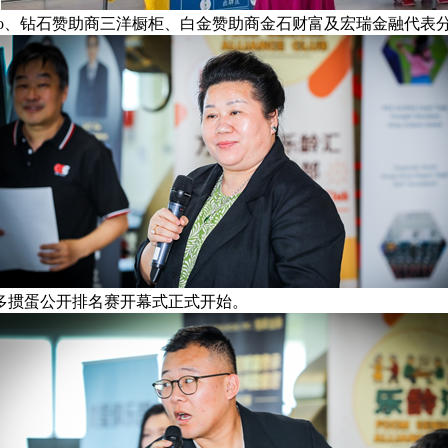
Yoo、钻石赞助商三洋橱柜、白金赞助商金石财富及宏瑞金融代
杯多伦多掼蛋公开排名赛开幕式正式开始。