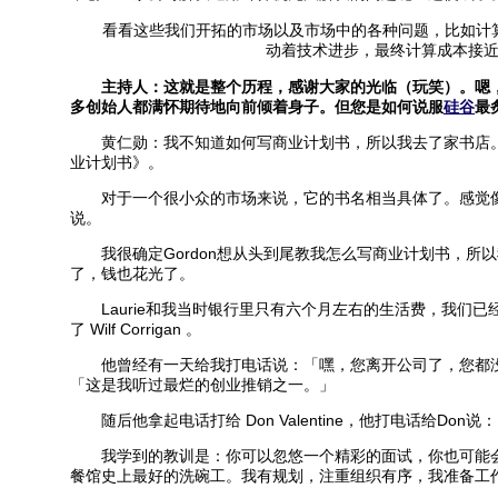
看看这些我们开拓的市场以及市场中的各种问题，比如计算
动着技术进步，最终计算成本接
主持人：这就是整个历程，感谢大家的光临（玩笑）。嗯，如今我
多创始人都满怀期待地向前倾着身子。但您是如何说服
硅谷
最
黄仁勋：我不知道如何写商业计划书，所以我去了家书店。那时
业计划书》。
对于一个很小众的市场来说，它的书名相当具体了。感觉像是
说。
我很确定Gordon想从头到尾教我怎么写商业计划书，所以
了，钱也花光了。
Laurie和我当时银行里只有六个月左右的生活费，我们已经有
了 Wilf Corrigan 。
他曾经有一天给我打电话说：「嘿，您离开公司了，您都没告诉
「这是我听过最烂的创业推销之一。」
随后他拿起电话打给 Don Valentine，他打电话给Do
我学到的教训是：你可以忽悠一个精彩的面试，你也可能会把
餐馆史上最好的洗碗工。我有规划，注重组织有序，我准备工作