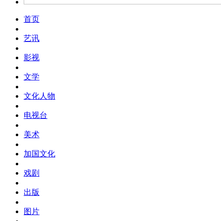
首页
艺讯
影视
文学
文化人物
电视台
美术
加国文化
戏剧
出版
图片