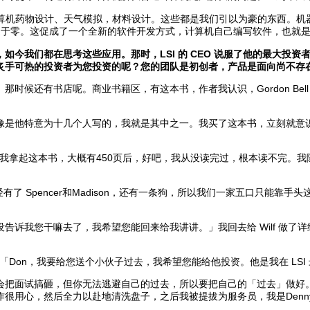
机药物设计、天气模拟，材料设计。这些都是我们引以为豪的东西。机器
近于零。这促成了一个全新的软件开发方式，计算机自己编写软件，也就
们都在思考这些应用。那时，LSI 的 CEO 说服了他的最大投资者 Do
炙手可热的投资者为您投资的呢？您的团队是初创者，产品是面向尚不存
候还有书店呢。商业书籍区，有这本书，作者我认识，Gordon Bel
他特意为十几个人写的，我就是其中之一。我买了这本书，立刻就意识到
我拿起这本书，大概有450页后，好吧，我从没读完过，根本读不完。
了 Spencer和Madison，还有一条狗，所以我们一家五口只能
我您干嘛去了，我希望您能回来给我讲讲。」我回去给 Wilf 做了详细
n说：「Don，我要给您送个小伙子过去，我希望您能给他投资。他是我在 LS
面试搞砸，但你无法逃避自己的过去，所以要把自己的「过去」做好。从很
很用心，然后全力以赴地清洗盘子，之后我被提拔为服务员，我是Denny