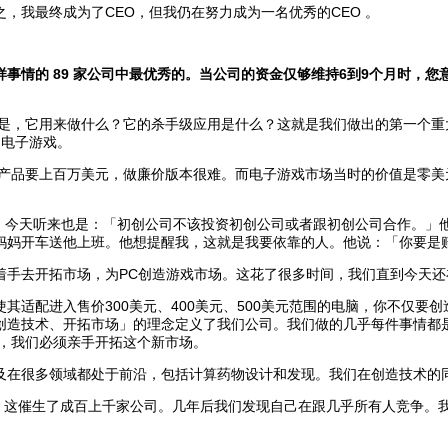
我最终成为了CEO，但我仍在努力成为一名优秀的CEO 。
事情的 89 家公司中最优秀的。当公司的资金仅够维持6到9个月时，
题是，它用来做什么？它的杀手级应用是什么？这就是我们做出的第一个
是电子游戏。
品要上百万美元，做廉价版本很难。而电子游戏市场当时的价值是零美
天听来也是：「初创公司不该投资初创公司或者跟初创公司合作。」他的
14岁，得由他妈妈开车送他上班。他想提醒我，这就是我要依靠的人。他说：「
手去开拓市场，为PC创造游戏市场。这花了很多时间，我们直到今天还
配进入售价300美元、400美元、500美元范围的电脑，你不仅要
创造技术、开拓市场」的理念定义了我们公司。我们做的几乎每件事情都是
品，我们必须亲手开拓这个新市场。
在很多领域都处于前沿，包括计算药物设计和发现。我们在创造技术的
标准。这催生了成百上千家公司。几年后我们发现自己在跟几乎所有人竞争。