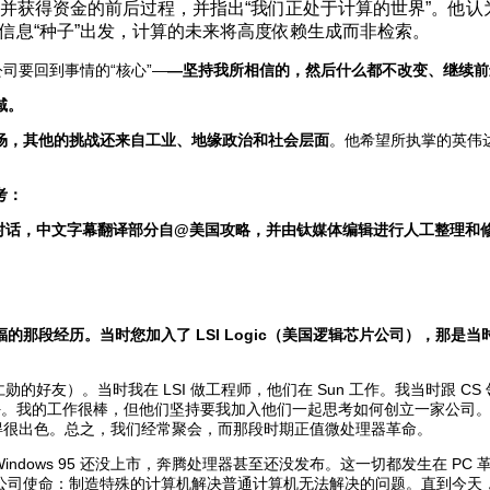
并获得资金的前后过程，并指出“我们正处于计算的世界”。他认
信息“种子”出发，计算的未来将高度依赖生成而非检索。
司要回到事情的“核心”—
—坚持我所相信的，然后什么都不改变、继续前
域。
场，其他的挑战还来自工业、地缘政治和社会层面
。他希望所执掌的英伟
考：
ain的对话，中文字幕翻译部分自@美国攻略，并
由钛媒体编辑进行人工整理和
的那段经历。当时您加入了 LSI Logic（美国逻辑芯片公司），那
人、黄仁勋的好友）。当时我在 LSI 做工程师，他们在 Sun 工作。我当时跟
做什么好。我的工作很棒，但他们坚持要我加入他们一起思考如何创立一家公司。
做得很出色。总之，我们经常聚会，而那段时期正值微处理器革命。
indows 95 还没上市，奔腾处理器甚至还没发布。这一切都发生在 
公司使命：制造特殊的计算机解决普通计算机无法解决的问题。直到今天