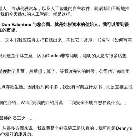
人、自动驾驶汽车，以及人工智能的自主软件。随后我们不断地推
是我们今天熟知的人工智能。就是这样。
n Valentine 与您会面。就是红杉资本的创始人。我可以看到很
在的市场。
l 。这本书我应该再去把它找出来，不过它非常厚。书名叫《如何写商
这是个坏主意，因为Gordon非常聪明，聪明的人总有很多话想
我随便翻了几页，然后想：算了。等我读完它的时候，公司估计都倒闭
靠手头这点存款生活。因此我时间不多，我没有写商业计划书，而是直接去找
的介绍。Wilf听完我的介绍后说：「我完全不明白您在说什么。」
I 最棒的员工之一。」
多方面来说，我说我是个好洗碗工是认真的，我可能是Denny’s
’s最好的服务员。