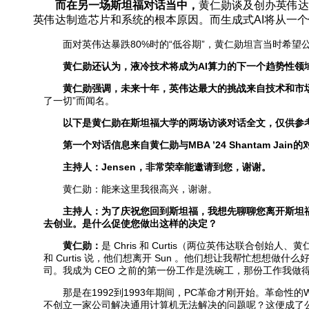
而在另一场斯坦福对话当中，
黄仁勋谈及创办英伟达
英伟达制造芯片和系统的根本原因。而生成式AI将从一个
面对英伟达暴跌80%时的“低谷期”，黄仁勋坦言当时希望公
黄仁勋还认为，液冷技术将成为AI算力的下一个趋势性领
黄仁勋强调，未来十年，英伟达最大的挑战来自技术和市
了一切”而闻名。
以下是黄仁勋在斯坦福大学的两场访谈对话全文，仅供参
第一个对话信息来自黄仁勋与MBA ’24 Shantam J
主持人：Jensen，非常荣幸能邀请到您，谢谢。
黄仁勋：能来这里我很高兴，谢谢。
主持人：为了庆祝您回到斯坦福，我想先聊聊您离开斯坦福
去创业。是什么促使您做出这样的决定？
黄仁勋：
是 Chris 和 Curtis（两位英伟达联合创始
和 Curtis 说，他们想离开 Sun 。他们想让我帮忙想想
司。我成为 CEO 之前的第一份工作是洗碗工，那份工作我
那是在1992到1993年期间，PC革命才刚开始。革命性的W
不创立一家公司解决通用计算机无法解决的问题呢？这便成了