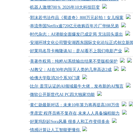
·
机器人激增700％ 2026年10大科技巨变
·
郭沫若书法作品《蜀道奇》800万元起拍！女儿报案
·
串流帝国Netflix逾720亿元收购百年片厂华纳兄弟
·
时代杂志：AI潜能全面爆发已成定局 无法回头退出
·
安湖环球文化公司暨安湖西东国际文化论坛正式创立新
·
好莱坞名导卡梅隆谈AI：是AI看不上我们电影产业
·
美著作权局：纯粹AI系统输出结果不受版权保护
·
AI教父：AI在30年内毁灭人类的几率高达2成
·
哈佛大学取消20个系30门课
·
比尔·盖茨认证的AI领域最牛大佬，发布新的AI预言
·
微软公开新世代AI PC四大独家功能
·
黄仁勋最新对话：未来10年算力将再提高100万倍
·
李彦宏:程序员将不复存在,未来人人具备编程能力
·
好莱坞刮起Sora风暴 很多人和工作变得多余
·
情感计算让人工智能更懂你