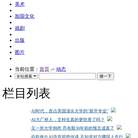
美术
加国文化
戏剧
出版
图片
当前位置：
首页
->
动态
栏目列表
·
AI时代，盘点美国顶尖大学的“新开专业”
·
AI大厂抢人，文科生真的更吃香了吗？
·
又一所大学倒闭 乔布斯30年前的预言成真了
·
谷歌推出AI语音同声传译 不知道对方哪国人也行