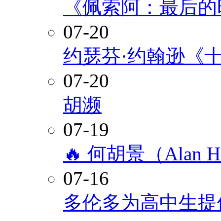
《佩索阿：最后的
07-20
约瑟芬·约翰逊《
07-20
胡濒
07-19
🔥 何胡景（Alan
07-16
多伦多为高中生提