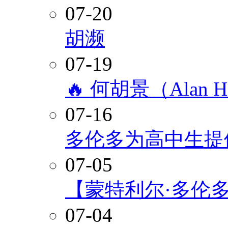
07-20
胡濒
07-19
🔥 何胡景（Alan
07-16
多伦多为高中生提
07-05
【蒙特利尔·多伦
07-04