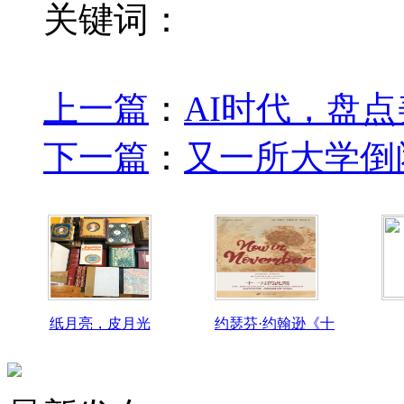
关键词：
上一篇
：
AI时代，盘点
下一篇
：
又一所大学倒闭
纸月亮，皮月光
约瑟芬·约翰逊《十