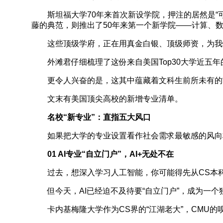
斯坦福大学70年来首次新设学院，押注的居然是“可
藤的典范，则推出了50年来第一个新学院——计算、
这些顶级学府，正在用真金白银、顶级师资，为我们
外滩君仔细梳理了这份来自美国Top30大学近五年的“
更令人兴奋的是，这其中蕴藏着文科生前所未有的“
文末有美国顶尖高校的新增专业清单。
名校“新专业”：直指五大风口
如果把大学的专业设置看作社会需求最敏感的风向标
01 AI专业“自立门户”，AI+无处不在
过去，想深入学习人工智能，你可能得先从CS本科
但今天，AI已经迫不及待要“自立门户”，成为一个
卡内基梅隆大学作为CS界的“江湖老大”，CMU的嗅