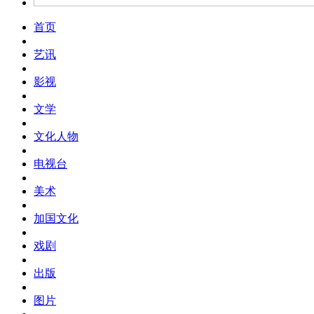
首页
艺讯
影视
文学
文化人物
电视台
美术
加国文化
戏剧
出版
图片