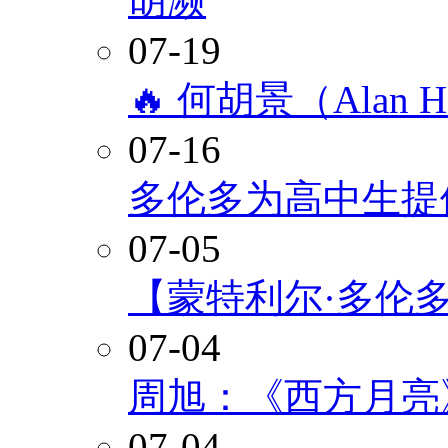
胡濒
07-19
🔥 何胡景（Alan
07-16
多伦多为高中生提
07-05
【蒙特利尔·多伦
07-04
周旭：《西方月亮
07-04