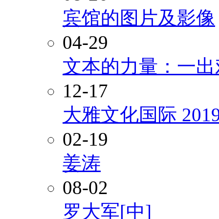
宾馆的图片及影像
04-29
文本的力量：一出
12-17
大雅文化国际 20
02-19
姜涛
08-02
罗大军[中]