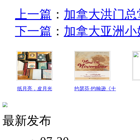
上一篇
：
加拿大洪门总
下一篇
：
加拿大亚洲小
纸月亮，皮月光
约瑟芬·约翰逊《十
最新发布