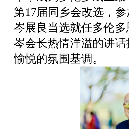
第17届同乡会改选，参
岑展良当选就任多伦多
岑会长热情洋溢的讲话
愉悦的氛围基调。